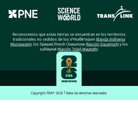
Reconocemos que estas tierras se encuentran en los territorios
tradicionales no cedidos de los xʷməθkʷəy̓əm (
Banda Indígena
Musqueam
), los Sḵwx̱wú7mesh Úxwumixw (
Nación Squamish
) y los
səlilwətaɬ (
Nación Tsleil-Waututh
).
Copyright FIFA™ 2026
Todos los derechos reservados.
English
Français (French)