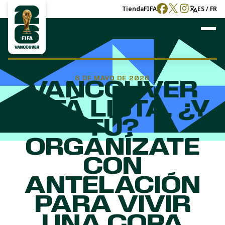
Tienda
FIFA
ES / FR
6 DE MAYO DE 2026
VANCOUVER
ESTÁ LISTA, ¿Y
TÚ?
ORGANÍZATE
CON
ANTELACIÓN
PARA VIVIR