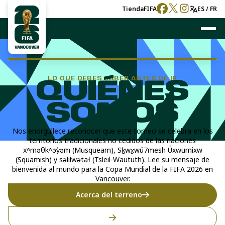
Tienda
FIFA
ES / FR
LO QUE DEBES SABER ANTES DE IR
QUIÉNES
SOMOS
Nos enorgullece reconocer que este torneo se celebra en los
territorios tradicionales no cedidos de las naciones
xʷməθkʷəy̓əm (Musqueam), Sḵwx̱wú7mesh Úxwumixw
(Squamish) y səlilwətaɬ (Tsleil-Waututh). Lee su mensaje de
bienvenida al mundo para la Copa Mundial de la FIFA 2026 en
Vancouver.
Acerca del terreno