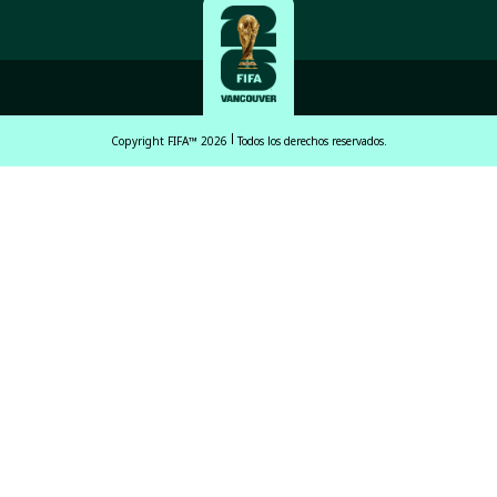
Copyright FIFA™ 2026
Todos los derechos reservados.
English
Français (French)
Español Latinoamericano
ਪੰਜਾਬੀ (Punjabi)
中文 (繁體)
中文 (简体)