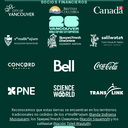
SOCIOS FINANCIEROS
Reconocemos que estas tierras se encuentran en los territorios
tradicionales no cedidos de los xʷməθkʷəy̓əm (
Banda Indígena
Musqueam
), los Sḵwx̱wú7mesh Úxwumixw (
Nación Squamish
) y los
səlilwətaɬ (
Nación Tsleil-Waututh
).