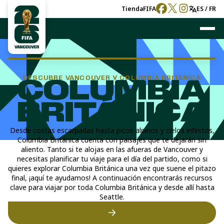
Tienda
FIFA
ES / FR
DESCUBRE VANCOUVER Y COLUMBIA BRITÁNICA
COLUMBIA
BRITÁNICA
Desde costas escarpadas hasta picos alpinos y cielos infinitos,
Columbia Británica cuenta con paisajes que te dejarán sin
aliento. Tanto si te alojas en las afueras de Vancouver y
necesitas planificar tu viaje para el día del partido, como si
quieres explorar Columbia Británica una vez que suene el pitazo
final, ¡aquí te ayudamos! A continuación encontrarás recursos
clave para viajar por toda Columbia Británica y desde allí hasta
Seattle.