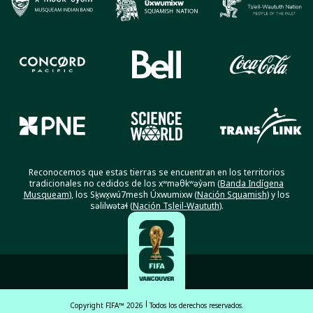
Reconocemos que estas tierras se encuentran en los territorios
tradicionales no cedidos de los xʷməθkʷəy̓əm (
Banda Indígena
Musqueam
), los Sḵwx̱wú7mesh Úxwumixw (
Nación Squamish
) y los
səlilwətaɬ (
Nación Tsleil-Waututh
).
Copyright FIFA™ 2026
Todos los derechos reservados.