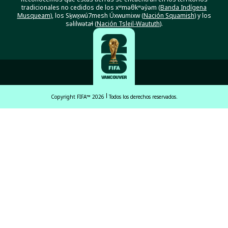
tradicionales no cedidos de los xʷməθkʷəy̓əm (
Banda Indígena
Musqueam
), los Sḵwx̱wú7mesh Úxwumixw (
Nación Squamish
) y los
səlilwətaɬ (
Nación Tsleil-Waututh
).
Copyright FIFA™ 2026
Todos los derechos reservados.
English
Français (French)
Español Latinoamericano
ਪੰਜਾਬੀ (Punjabi)
中文 (繁體)