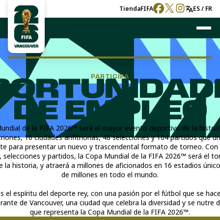
Tienda
FIFA
ES / FR
PARTICIPA
PORTUNIDAD
DE EMPLEO
ndial de la FIFA 2026™ será el mayor evento deportivo de la histori
triones, 16 ciudades anfitrionas, 48 selecciones y 104 partidos que u
te para presentar un nuevo y trascendental formato de torneo. Con
, selecciones y partidos, la Copa Mundial de la FIFA 2026™ será el t
de la historia, y atraerá a millones de aficionados en 16 estadios único
de millones en todo el mundo.
el espíritu del deporte rey, con una pasión por el fútbol que se hac
brante de Vancouver, una ciudad que celebra la diversidad y se nutre d
que representa la Copa Mundial de la FIFA 2026™.