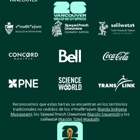
Reconocemos que estas tierras se encuentran en los territorios
tradicionales no cedidos de los xʷməθkʷəy̓əm (
Banda Indígena
Musqueam
), los Sḵwx̱wú7mesh Úxwumixw (
Nación Squamish
) y los
səlilwətaɬ (
Nación Tsleil-Waututh
).