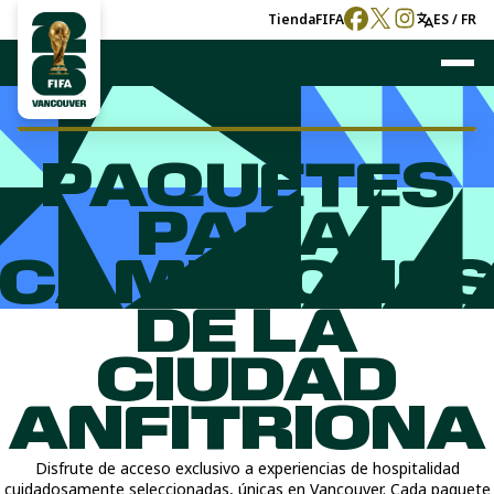
Tienda
FIFA
ES / FR
PAQUETES
PARA
CAMPEONE
DE LA
CIUDAD
ANFITRIONA
Disfrute de acceso exclusivo a experiencias de hospitalidad
cuidadosamente seleccionadas, únicas en Vancouver. Cada paquete