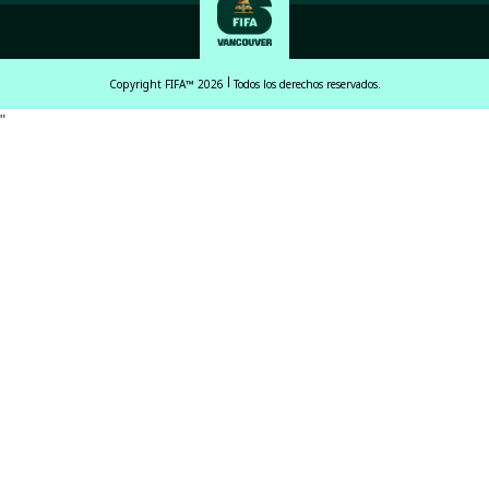
Copyright FIFA™ 2026
Todos los derechos reservados.
"
English
Français (French)
Español Latinoamericano
ਪੰਜਾਬੀ (Punjabi)
中文 (繁體)
中文 (简体)